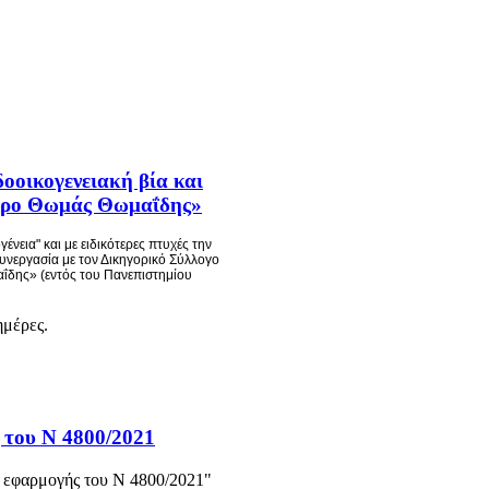
δοοικογενειακή βία και
ατρο Θωμάς Θωμαΐδης»
ένεια" και με ειδικότερες πτυχές την
συνεργασία με τον Δικηγορικό Σύλλογο
ΐδης» (εντός του Πανεπιστημίου
ημέρες.
 του Ν 4800/2021
 εφαρμογής του Ν 4800/2021"