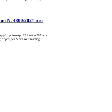
ου Ν. 4800/2021 στο
ροφής"
τ
ην
Δευτέρα 12 Ιουνίου 2023 και
ς Καρατζάς» &
σε Live streaming.