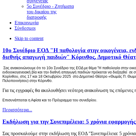
συγγένειας
5ο Συνέδριο - Ζητήματα
του δικαίου της
διατροφής
Επικοινωνία
Σύνδεσμοι
Skip to content
10ο Συνέδριο ΕΟΔ "Η παθολογία στην οικογένεια, εν
διεθνής απαγωγή παιδιών" Κόρινθος, Δημοτικό Θέ
Σας ανακοινώνουμε ότι το 10ο Συνέδριο της ΕΟΔ με θέμα
"Η παθολογία στην οικογ
ενδοοικογενειακή βία και την διεθνή απαγωγή παιδιών πρόκειται να διεξαχθεί σε 
Κορίνθου, στις 17 και 18 Οκτωβρίου 2025 στο Δημοτικό Θέατρο «Θωμάς Π. Θωμα
Πελοποννήσου) στην Κόρινθο.
Για τις εγγραφές θα ακολουθήσει νεότερη ανακοίνωση τις επόμενες 
Επισυνάπτειται η Αφίσα και το Πρόγραμμα του συνεδρίου.
Περισσότερα...
Εκδήλωση για την Συνεπιμέλεια: 5 χρόνια εφαρμογής
Σας προσκαλούμε στην εκδήλωση της ΕΟΔ "Συνεπιμέλεια: 5 χρόνια