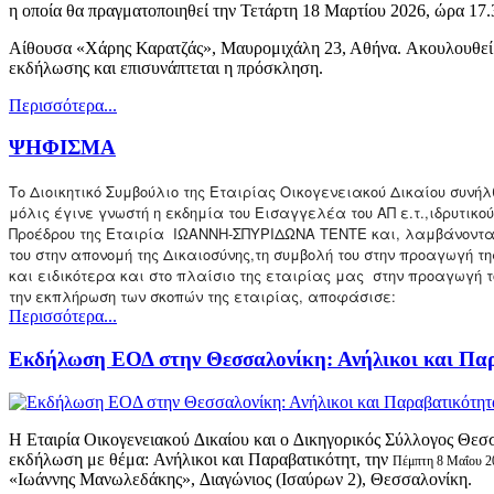
η οποία θα πραγματοποιηθεί την Τετάρτη 18 Μαρτίου 2026, ώρα 17.
Αίθουσα «Χάρης Καρατζάς», Μαυρομιχάλη 23, Αθήνα. Aκουλουθεί 
εκδήλωσης και επισυνάπτεται η πρόσκληση.
Περισσότερα...
ΨΗΦΙΣΜΑ
Tο Διοικητικό Συμβούλιο της Εταιρίας Οικογενειακού Δικαίου συνή
μόλις έγινε γνωστή η εκδημία του Εισαγγελέα του ΑΠ ε.τ.,ιδρυτικο
Προέδρου της Εταιρία ΙΩΑΝΝΗ-ΣΠΥΡΙΔΩΝΑ ΤΕΝΤΕ και, λαμβάνοντας
του στην απονομή της Δικαιοσύνης,τη συμβολή του στην προαγωγή τ
και ειδικότερα και στο πλαίσιο της εταιρίας μας στην προαγωγή τ
την εκπλήρωση των σκοπών της εταιρίας, αποφάσισε:
Περισσότερα...
Εκδήλωση ΕΟΔ στην Θεσσαλονίκη: Ανήλικοι και Πα
Η Εταιρία Οικογενειακού ∆ικαίου και ο ∆ικηγορικός Σύλλογος Θε
εκδήλωση με θέμα: Ανήλικοι και Παραβατικότητ, την
Πέμπτη 8 Μαΐου 2
«Ιωάννης Μανωλεδάκης», ∆ιαγώνιος (Ισαύρων 2), Θεσσαλονίκη.