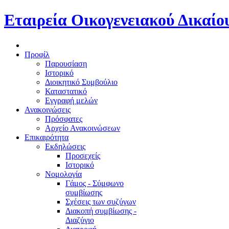
Εταιρεία Οικογενειακού Δικαίο
Προφίλ
Παρουσίαση
Ιστορικό
Διοικητικό Συμβούλιο
Καταστατικό
Εγγραφή μελών
Ανακοινώσεις
Πρόσφατες
Αρχείο Ανακοινώσεων
Επικαιρότητα
Εκδηλώσεις
Προσεχείς
Ιστορικό
Νομολογία
Γάμος - Σύμφωνο
συμβίωσης
Σχέσεις των συζύγων
Διακοπή συμβίωσης -
Διαζύγιο