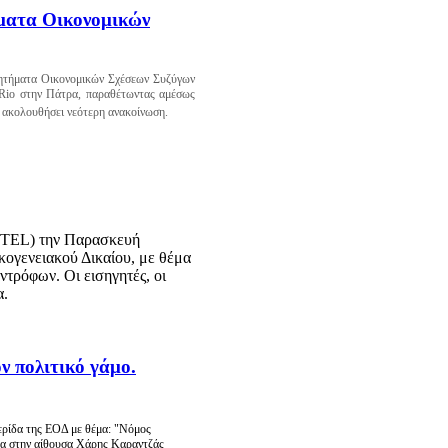
ματα Οικονομικών
"Ζητήματα Οικονομικών Σχέσεων Συζύγων
Rio σ
την Πάτρα
, παραθέτωντας αμέσως
 ακολουθήσει νεότερη ανακοίνωση.
OTEL) την Παρασκευή
ικογενειακού Δικαίου, με θέμα
ντρόφων. Οι εισηγητές, οι
α.
ν πολιτικό γάμο.
ερίδα της ΕΟΔ με θέμα: "Νόμος
ρα
στην
αίθουσα Χάρης Καραντζάς