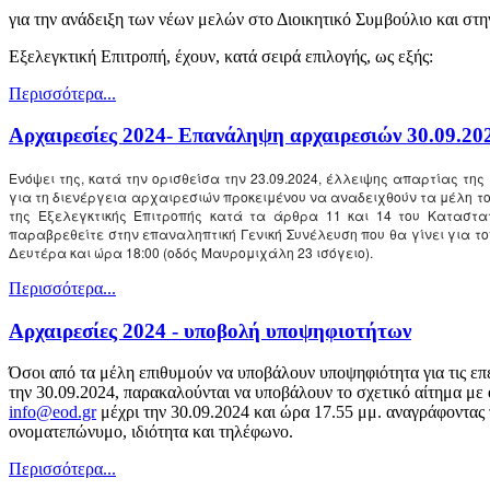
για την ανάδειξη των νέων μελών στο Διοικητικό Συμβούλιο και στη
Εξελεγκτική Επιτροπή, έχουν, κατά σειρά επιλογής, ως εξής:
Περισσότερα...
Αρχαιρεσίες 2024- Επανάληψη αρχαιρεσιών 30.09.20
Ενόψει της, κατά την ορισθείσα την 23.09.2024, έλλειψης απαρτίας της
για τη διενέργεια αρχαιρεσιών προκειμένου να αναδειχθούν τα μέλη του
της Εξελεγκτικής Επιτροπής κατά τα άρθρα 11 και 14 του Καταστατ
παραβρεθείτε στην επαναληπτική Γενική Συνέλευση που θα γίνει για τον
Δευτέρα και ώρα 18:00 (οδός Μαυρομιχάλη 23 ισόγειο).
Περισσότερα...
Αρχαιρεσίες 2024 - υποβολή υποψηφιοτήτων
Όσοι από τα μέλη επιθυμούν να υποβάλουν υποψηφιότητα για τις επ
την 30.09.2024, παρακαλούνται να υποβάλουν το σχετικό αίτημα με 
info@eod.gr
μέχρι την 30.09.2024 και ώρα 17.55 μμ. αναγράφοντας τ
ονοματεπώνυμο, ιδιότητα και τηλέφωνο.
Περισσότερα...