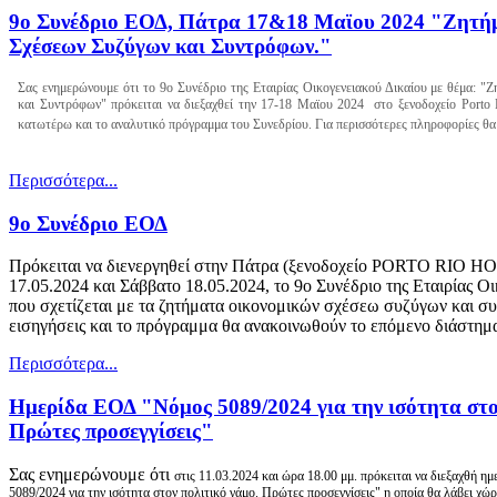
9o Συνέδριο ΕΟΔ, Πάτρα 17&18 Μαϊου 2024 "Ζητή
Σχέσεων Συζύγων και Συντρόφων."
Σας ενημερώνουμε ότι το 9ο Συνέδριο της Εταιρίας Οικογενειακού Δικαίου με θέμα: 
και Συντρόφων"
πρόκειται να διεξαχθεί
την 17-18 Μαϊου 2024
στο ξενοδοχείο Porto 
κατωτέρω και το αναλυτικό πρόγραμμα του Συνεδρίου. Για περισσότερες πληροφορίες
θ
α
Περισσότερα...
9o Συνέδριο ΕΟΔ
Πρόκειται να διενεργηθεί στην Πάτρα (ξενοδοχείο PORTO RIO H
17.05.2024 και Σάββατο 18.05.2024, το 9ο Συνέδριο της Εταιρίας Ο
που σχετίζεται με τα ζητήματα οικονομικών σχέσεω συζύγων και συ
εισηγήσεις και το πρόγραμμα θα ανακοινωθούν το επόμενο διάστημ
Περισσότερα...
Ημερίδα ΕΟΔ "Νόμος 5089/2024 για την ισότητα στο
Πρώτες προσεγγίσεις"
Σας ενημερώνουμε ότι
στις 11.03.2024
και ώρα 18.00 μμ.
πρόκειται να διεξαχθή ημ
5089/2024 για την ισότητα στον πολιτικό γάμο. Πρώτες προσεγγίσεις" η οποία θα λάβει χώ