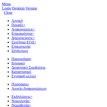
Menu
Login
Desktop Version
Close
Αρχική
Προφίλ
>
Ανακοινώσεις
>
Επικαιρότητα
>
Δημοσιεύσεις
>
Συνέδρια ΕΟΔ
>
Επικοινωνία
Σύνδεσμοι
Παρουσίαση
Ιστορικό
Διοικητικό Συμβούλιο
Καταστατικό
Εγγραφή μελών
Πρόσφατες
Αρχείο Ανακοινώσεων
Εκδηλώσεις
>
Νομολογία
>
Νομοθεσία
>