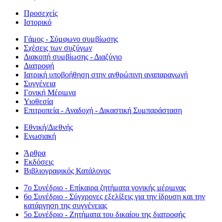
Προσεχείς
Ιστορικό
Γάμος - Σύμφωνο συμβίωσης
Σχέσεις των συζύγων
Διακοπή συμβίωσης - Διαζύγιο
Διατροφή
Ιατρική υποβοήθηση στην ανθρώπινη αναπαραγωγή
Συγγένεια
Γονική Μέριμνα
Υιοθεσία
Επιτροπεία - Αναδοχή - Δικαστική Συμπαράσταση
Εθνική/Διεθνής
Ενωσιακή
Άρθρα
Εκδόσεις
Βιβλιογραφικός Κατάλογος
7ο Συνέδριο - Επίκαιρα ζητήματα γονικής μέριμνας
6ο Συνέδριο - Σύγχρονες εξελίξεις για την ίδρυση και την
κατάργηση της συγγένειας
5ο Συνέδριο - Ζητήματα του δικαίου της διατροφής