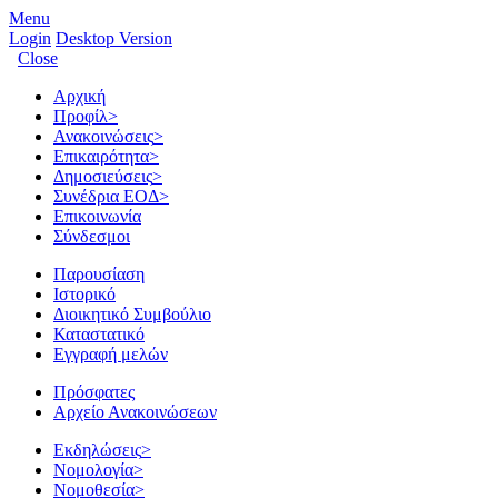
Menu
Login
Desktop Version
Close
Αρχική
Προφίλ
>
Ανακοινώσεις
>
Επικαιρότητα
>
Δημοσιεύσεις
>
Συνέδρια ΕΟΔ
>
Επικοινωνία
Σύνδεσμοι
Παρουσίαση
Ιστορικό
Διοικητικό Συμβούλιο
Καταστατικό
Εγγραφή μελών
Πρόσφατες
Αρχείο Ανακοινώσεων
Εκδηλώσεις
>
Νομολογία
>
Νομοθεσία
>