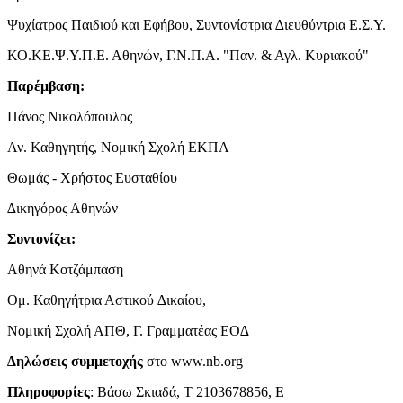
Ψυχίατρος Παιδιού και Εφήβου, Συντονίστρια ∆ιευθύντρια Ε.Σ.Υ.
ΚΟ.ΚΕ.Ψ.Υ.Π.Ε. Αθηνών, Γ.Ν.Π.Α. "Παν. & Αγλ. Κυριακού"
Παρέμβαση:
Πάνος Νικολόπουλος
Αν. Καθηγητής, Νομική Σχολή ΕΚΠΑ
Θωμάς - Χρήστος Ευσταθίου
∆ικηγόρος Αθηνών
Συντονίζει:
Αθηνά Κοτζάμπαση
Ομ. Καθηγήτρια Αστικού ∆ικαίου,
Νομική Σχολή ΑΠΘ, Γ. Γραμματέας ΕΟ∆
∆ηλώσεις συμμετοχής
στο www.nb.org
Πληροφορίες
: Βάσω Σκιαδά, Τ 2103678856, Ε