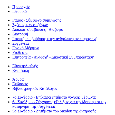
Προσεχείς
Ιστορικό
Γάμος - Σύμφωνο συμβίωσης
Σχέσεις των συζύγων
Διακοπή συμβίωσης - Διαζύγιο
Διατροφή
Ιατρική υποβοήθηση στην ανθρώπινη αναπαραγωγή
Συγγένεια
Γονική Μέριμνα
Υιοθεσία
Επιτροπεία - Αναδοχή - Δικαστική Συμπαράσταση
Εθνική/Διεθνής
Ενωσιακή
Άρθρα
Εκδόσεις
Βιβλιογραφικός Κατάλογος
7ο Συνέδριο - Επίκαιρα ζητήματα γονικής μέριμνας
6ο Συνέδριο - Σύγχρονες εξελίξεις για την ίδρυση και την
κατάργηση της συγγένειας
5ο Συνέδριο - Ζητήματα του δικαίου της διατροφής