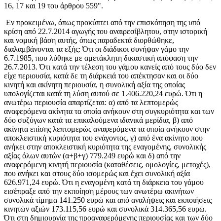
16, 17 και 19 του άρθρου 559".
Εν προκειμένω, όπως προκύπτει από την επισκόπηση της υπό
κρίση από 22.7.2014 αγωγής του αναιρεσίβλητου, στην ιστορική
και νομική βάση αυτής, όπως παραδεκτά διορθώθηκε,
διαλαμβάνονται τα εξής: Ότι οι διάδικοι συνήψαν γάμο την
6.7.1985, που λύθηκε με αμετάκλητη δικαστική απόφαση την
26.7.2013. Ότι κατά την τέλεση του γάμου κανείς από τους δύο δεν
είχε περιουσία, κατά δε τη διάρκειά του απέκτησαν και οι δύο
κινητή και ακίνητη περιουσία, η συνολική αξία της οποίας
υπολογίζεται κατά τη λύση αυτού σε 1.406.220,24 ευρώ. Ότι η
ανωτέρω περιουσία απαρτίζεται: α) από τα λεπτομερώς
αναφερόμενα ακίνητα τα οποία ανήκουν στη συγκυριότητα και των
δύο συζύγων κατά τα επικαλούμενα ιδανικά μερίδια, β) από
ακίνητα επίσης λεπτομερώς αναφερόμενα τα οποία ανήκουν στην
αποκλειστική κυριότητα του ενάγοντος, γ) από ένα ακίνητο που
ανήκει στην αποκλειστική κυριότητα της εναγομένης, συνολικής
αξίας όλων αυτών (α+β+γ) 779.249 ευρώ και δ) από την
αναφερόμενη κινητή περιουσία (καταθέσεις, ομολογίες, μετοχές),
που ανήκει και στους δύο ισομερώς και έχει συνολική αξία
626.971,24 ευρώ. Ότι η εναγομένη κατά τη διάρκεια του γάμου
εισέπραξε από την εκποίηση μέρους των ανωτέρω ακινήτων
συνολικά τίμημα 141.250 ευρώ και από αναλήψεις και εκποιήσεις
κινητών αξιών 173.115,56 ευρώ και συνολικά 314.365,56 ευρώ.
Ότι στη δημιουργία της προαναφερόμενης περιουσίας και των δύο