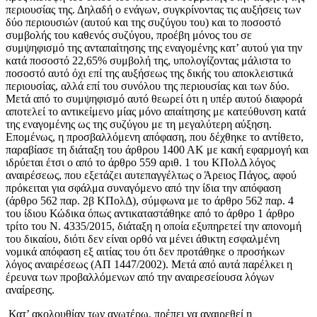
περιουσίας της. Δηλαδή ο ενάγων, συγκρίνοντας τις αυξήσεις των
δύο περιουσιών (αυτού και της συζύγου του) και το ποσοστό
συμβολής του καθενός συζύγου, προέβη μόνος του σε
συμψηφισμό της ανταπαίτησης της εναγομένης κατ’ αυτού για την
κατά ποσοστό 22,65% συμβολή της, υπολογίζοντας μάλιστα το
ποσοστό αυτό όχι επί της αυξήσεως της δικής του αποκλειστικά
περιουσίας, αλλά επί του συνόλου της περιουσίας και των δύο.
Μετά από το συμψηφισμό αυτό θεωρεί ότι η υπέρ αυτού διαφορά
αποτελεί το αντικείμενο μίας μόνο απαίτησης με κατεύθυνση κατά
της εναγομένης ως της συζύγου με τη μεγαλύτερη αύξηση.
Επομένως, η προσβαλλόμενη απόφαση, που δέχθηκε το αντίθετο,
παραβίασε τη διάταξη του άρθρου 1400 ΑΚ με κακή εφαρμογή και
ιδρύεται έτσι ο από το άρθρο 559 αριθ. 1 του ΚΠολΔ λόγος
αναιρέσεως, που εξετάζει αυτεπαγγέλτως ο Άρειος Πάγος, αφού
πρόκειται για σφάλμα συναγόμενο από την ίδια την απόφαση
(άρθρο 562 παρ. 2β ΚΠολΔ), σύμφωνα με το άρθρο 562 παρ. 4
του ίδιου Κώδικα όπως αντικαταστάθηκε από το άρθρο 1 άρθρο
τρίτο του Ν. 4335/2015, διάταξη η οποία εξυπηρετεί την απονομή
του δικαίου, διότι δεν είναι ορθό να μένει άθικτη εσφαλμένη
νομικά απόφαση εξ αιτίας του ότι δεν προτάθηκε ο προσήκων
λόγος αναιρέσεως (ΑΠ 1447/2002). Μετά από αυτά παρέλκει η
έρευνα των προβαλλόμενων από την αναιρεσείουσα λόγων
αναίρεσης.
Κατ’ ακολουθίαν των ανωτέρω, πρέπει να αναιρεθεί η