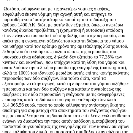
Ωστόσο, σύμφωνα και με τις ανωτέρω νομικές σκέψεις,
εσφαλμένα έκρινε νόμιμη την αγωγή αυτή και υπήγαγε το
παρατιθέμενο σ’ αυτήν ιστορικό και αίτημα στη διάταξη του
άρθρου 1400 ΑΚ, διότι με αυτήν δεν εζητείτο, όπως ο ανωτέρω
κανόνας δικαίου προβλέπει, η (χρηματική ή αυτούσια) απόδοση
στον ενάγοντα του ποσοστού συμβολής του στην περιουσία, που
απέκτησε η εναγομένη σύζυγός του κατά τη διάρκεια του γάμου
και υπήρχε κατά τον κρίσιμο χρόνο της αμετάκλητης λύσης αυτού,
δεδομένου ότι ενδιάμεσες αυξομειώσεις της περιουσίας του
υποχρέου είναι αδιάφορες, δηλαδή δεν εζητείτο το 77,35% των
κινητών και ακινήτων, που υπήρχαν κατά τη λύση του γάμου και
αποτελούσαν την τελική περιουσία της εναγομένης (αποκτήματα),
αλλά το 100% του ιδανικού μεριδίου αυτής επί της κοινής ακίνητης
περιουσίας των δύο συζύγων. Και τούτο διότι, κατά τα
εξιστορούμενα στην αγωγή, κατά τη διάρκεια του γάμου αυξήθηκε
η περιουσία και των δύο συζύγων και κατόπιν συγκρίσεως της
αυξήσεως των δύο περιουσιών η ενάγουσα με τις αναφερόμενες
εκποιήσεις κατά τη διάρκεια του γάμου εισέπραξε συνολικά
314.365,56 ευρώ, ποσό το οποίο κάλυψε την αντίστοιχη δική της
απαίτηση για συμμετοχή στα αποκτήματα του ενάγοντος συζύγου
της με αποτέλεσμα να μη δικαιούται κάτι επί πλέον, ενώ αντίθετα ο
ενάγων να δικαιούται την προς αυτόν απόδοση (μεταβίβαση) του
ποσοστού συγκυριότητας της εναγομένης επί των κοινών ακινήτων
προς κάλυψη του δικού του ποσοστού συμβολής στην αύξηση της