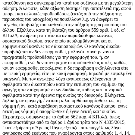
κατεύθυνση και συγκεκριμένα κατά του συζύγου με τη μεγαλύτερη
αύξηση. Άλλωστε, κάθε αξίωση διατηρεί την αυτοτέλειά της, αφού
μπορεί και οι λοιπές προϋποθέσεις (εκτός από την αύξηση της
περιουσίας του υποχρέου) να ποικίλλουν λ.χ. να διαφέρει το
μέγεθος συμβολής του καθενός στην αύξηση της περιουσίας του
άλλου. Εξάλλου, κατά τη διάταξη του άρθρου 559 αριθ. 1 εδ. α’
ΚΠολΔ, αναίρεση επιτρέπεται αν παραβιάσθηκε κανόνας
ουσιαστικού δικαίου, στον οποίο περιλαμβάνονται και οι
ερμηνευτικοί κανόνες των δικαιοπραξιών. Ο κανόνας δικαίου
παραβιάζεται αν δεν εφαρμοσθεί, μολονότι συνέτρεχαν οι
πραγματικές προϋποθέσεις για την εφαρμογή του, ή, αν
εφαρμοσθεί, ενώ δεν συνέτρεχαν οι προϋποθέσεις αυτές, καθώς
και αν εφαρμοσθεί εσφαλμένα, η δε παραβίαση εκδηλώνεται είτε
με ψευδή ερμηνεία, είτε με κακή εφαρμογή, δηλαδή με εσφαλμένη
υπαγωγή. Με τον ανωτέρω λόγο αναιρέσεως ελέγχονται τα
σφάλματα του δικαστηρίου κατά την εκτίμηση του νομίμου της
αγωγής ή των ισχυρισμών των διαδίκων, καθώς και τα νομικά
σφάλματα κατά την έρευνα της ουσίας της διαφοράς. Ελέγχεται,
δηλαδή, αν η αγωγή, ένσταση κ.λπ. ορθά απορρίφθηκε ως μη
νόμιμη ή αν, κατά παράβαση ουσιαστικού κανόνος δικαίου, έγινε
δεκτή ως νόμιμη ή απορρίφθηκε ή έγινε δεκτή κατ’ ουσίαν.
Περαιτέρω, σύμφωνα με το άρθρο 562 παρ. 4 ΚΠολΔ, όπως
αντικαταστάθηκε από το άρθρο 1 άρθρο τρίτο του Ν 4335/2015,
"κατ’ εξαίρεση ο Άρειος Πάγος εξετάζει αυτεπαγγέλτως λόγο
αναίρεσης από εκείνους που αναφέρονται στους αριθμούς 1, 4, 14,