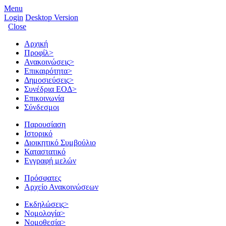
Menu
Login
Desktop Version
Close
Αρχική
Προφίλ
>
Ανακοινώσεις
>
Επικαιρότητα
>
Δημοσιεύσεις
>
Συνέδρια ΕΟΔ
>
Επικοινωνία
Σύνδεσμοι
Παρουσίαση
Ιστορικό
Διοικητικό Συμβούλιο
Καταστατικό
Εγγραφή μελών
Πρόσφατες
Αρχείο Ανακοινώσεων
Εκδηλώσεις
>
Νομολογία
>
Νομοθεσία
>