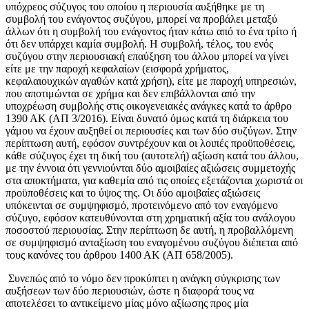
υπόχρεος σύζυγος του οποίου η περιουσία αυξήθηκε με τη
συμβολή του ενάγοντος συζύγου, μπορεί να προβάλει μεταξύ
άλλων ότι η συμβολή του ενάγοντος ήταν κάτω από το ένα τρίτο ή
ότι δεν υπάρχει καμία συμβολή. Η συμβολή, τέλος, του ενός
συζύγου στην περιουσιακή επαύξηση του άλλου μπορεί να γίνει
είτε με την παροχή κεφαλαίων (εισφορά χρήματος,
κεφαλαιουχικών αγαθών κατά χρήση), είτε με παροχή υπηρεσιών,
που αποτιμώνται σε χρήμα και δεν επιβάλλονται από την
υποχρέωση συμβολής στις οικογενειακές ανάγκες κατά το άρθρο
1390 ΑΚ (ΑΠ 3/2016). Είναι δυνατό όμως κατά τη διάρκεια του
γάμου να έχουν αυξηθεί οι περιουσίες και των δύο συζύγων. Στην
περίπτωση αυτή, εφόσον συντρέχουν και οι λοιπές προϋποθέσεις,
κάθε σύζυγος έχει τη δική του (αυτοτελή) αξίωση κατά του άλλου,
με την έννοια ότι γεννιούνται δύο αμοιβαίες αξιώσεις συμμετοχής
στα αποκτήματα, για καθεμία από τις οποίες εξετάζονται χωριστά οι
προϋποθέσεις και το ύψος της. Οι δύο αμοιβαίες αξιώσεις
υπόκεινται σε συμψηφισμό, προτεινόμενο από τον εναγόμενο
σύζυγο, εφόσον κατευθύνονται στη χρηματική αξία του ανάλογου
ποσοστού περιουσίας. Στην περίπτωση δε αυτή, η προβαλλόμενη
σε συμψηφισμό ανταξίωση του εναγομένου συζύγου διέπεται από
τους κανόνες του άρθρου 1400 ΑΚ (ΑΠ 658/2005).
Συνεπώς από το νόμο δεν προκύπτει η ανάγκη σύγκρισης των
αυξήσεων των δύο περιουσιών, ώστε η διαφορά τους να
αποτελέσει το αντικείμενο μίας μόνο αξίωσης προς μία