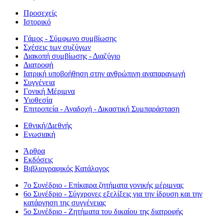
Προσεχείς
Ιστορικό
Γάμος - Σύμφωνο συμβίωσης
Σχέσεις των συζύγων
Διακοπή συμβίωσης - Διαζύγιο
Διατροφή
Ιατρική υποβοήθηση στην ανθρώπινη αναπαραγωγή
Συγγένεια
Γονική Μέριμνα
Υιοθεσία
Επιτροπεία - Αναδοχή - Δικαστική Συμπαράσταση
Εθνική/Διεθνής
Ενωσιακή
Άρθρα
Εκδόσεις
Βιβλιογραφικός Κατάλογος
7ο Συνέδριο - Επίκαιρα ζητήματα γονικής μέριμνας
6ο Συνέδριο - Σύγχρονες εξελίξεις για την ίδρυση και την
κατάργηση της συγγένειας
5ο Συνέδριο - Ζητήματα του δικαίου της διατροφής