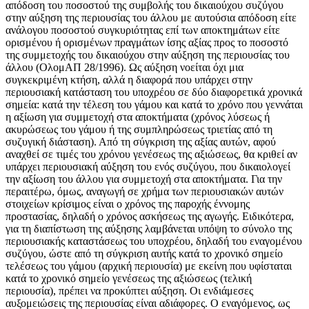
απόδοση του ποσοστού της συμβολής του δικαιούχου συζύγου
στην αύξηση της περιουσίας του άλλου με αυτούσια απόδοση είτε
ανάλογου ποσοστού συγκυριότητας επί των αποκτημάτων είτε
ορισμένου ή ορισμένων πραγμάτων ίσης αξίας προς το ποσοστό
της συμμετοχής του δικαιούχου στην αύξηση της περιουσίας του
άλλου (ΟλομΑΠ 28/1996). Ως αύξηση νοείται όχι μια
συγκεκριμένη κτήση, αλλά η διαφορά που υπάρχει στην
περιουσιακή κατάσταση του υποχρέου σε δύο διαφορετικά χρονικά
σημεία: κατά την τέλεση του γάμου και κατά το χρόνο που γεννάται
η αξίωση για συμμετοχή στα αποκτήματα (χρόνος λύσεως ή
ακυρώσεως του γάμου ή της συμπληρώσεως τριετίας από τη
συζυγική διάσταση). Από τη σύγκριση της αξίας αυτών, αφού
αναχθεί σε τιμές του χρόνου γενέσεως της αξιώσεως, θα κριθεί αν
υπάρχει περιουσιακή αύξηση του ενός συζύγου, που δικαιολογεί
την αξίωση του άλλου για συμμετοχή στα αποκτήματα. Για την
περαιτέρω, όμως, αναγωγή σε χρήμα των περιουσιακών αυτών
στοιχείων κρίσιμος είναι ο χρόνος της παροχής έννομης
προστασίας, δηλαδή ο χρόνος ασκήσεως της αγωγής. Ειδικότερα,
για τη διαπίστωση της αύξησης λαμβάνεται υπόψη το σύνολο της
περιουσιακής καταστάσεως του υποχρέου, δηλαδή του εναγομένου
συζύγου, ώστε από τη σύγκριση αυτής κατά το χρονικό σημείο
τελέσεως του γάμου (αρχική περιουσία) με εκείνη που υφίσταται
κατά το χρονικό σημείο γενέσεως της αξιώσεως (τελική
περιουσία), πρέπει να προκύπτει αύξηση. Οι ενδιάμεσες
αυξομειώσεις της περιουσίας είναι αδιάφορες. Ο εναγόμενος, ως