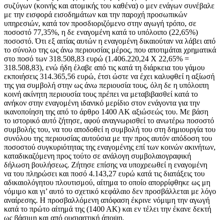
συζύγων (κοινής και ατομικής του καθένα) ο μεν ενάγων συνέβαλε
με την εισφορά εισοδημάτων και την παροχή προσωπικών
υπηρεσιών, κατά τον προσδιοριζόμενο στην αγωγή τρόπο, σε
ποσοστό 77,35%, η δε εναγομένη κατά το υπόλοιπο (22,65%)
ποσοστό. Ότι εξ αιτίας αυτών η εναγομένη δικαιούταν να λάβει από
το σύνολο της ως άνω περιουσίας μέρος, που αποτιμάται χρηματικά
στο ποσό των 318.508,83 ευρώ (1.406.220,24 Χ 22,65% =
318.508,83), ενώ ήδη έλαβε από τις κατά τη διάρκεια του γάμου
εκποιήσεις 314.365,56 ευρώ, έτσι ώστε να έχει καλυφθεί η αξίωσή
της για συμβολή στην ως άνω περιουσία τους, όλη δε η υπόλοιπη
κοινή ακίνητη περιουσία τους πρέπει να μεταβιβασθεί κατά το
ανήκον στην εναγομένη ιδανικό μερίδιο στον ενάγοντα για την
ικανοποίηση της από το άρθρο 1400 ΑΚ αξιώσεώς του. Με βάση
το ιστορικό αυτό ζήτησε, αφού αναγνωρισθεί το ανωτέρω ποσοστό
συμβολής του, να του αποδοθεί η συμβολή του στη δημιουργία του
συνόλου της περιουσίας αυτούσια με την προς αυτόν απόδοση του
ποσοστού συγκυριότητας της εναγομένης επί των κοινών ακινήτων,
καταδικαζόμενη προς τούτο σε ανάλογη συμβολαιογραφική
δήλωση βουλήσεως. Ζήτησε επίσης να υποχρεωθεί η εναγομένη
να του πληρώσει και ποσό 4.143,27 ευρώ κατά τις διατάξεις του
αδικαιολόγητου πλουτισμού, αίτημα το οποίο απορρίφθηκε ως μη
νόμιμο και γι’ αυτό το σχετικό κεφάλαιο δεν προσβάλλεται με λόγο
αναίρεσης. Η προσβαλλόμενη απόφαση έκρινε νόμιμη την αγωγή
κατά το πρώτο αίτημά της (1400 ΑΚ) και εν τέλει την έκανε δεκτή
ως βάσιμη και από ουσιαστική άποψη.