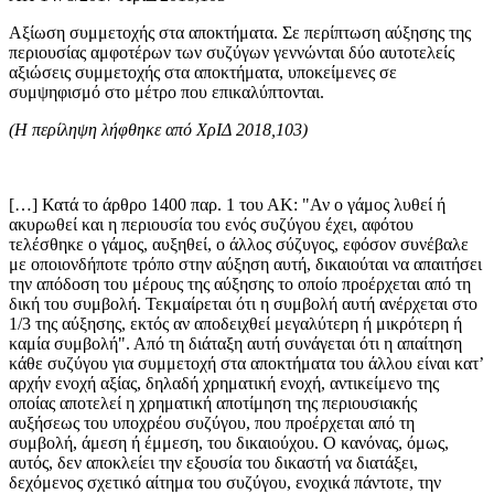
Αξίωση συμμετοχής στα αποκτήματα. Σε περίπτωση αύξησης της
περιουσίας αμφοτέρων των συζύγων γεννώνται δύο αυτοτελείς
αξιώσεις συμμετοχής στα αποκτήματα, υποκείμενες σε
συμψηφισμό στο μέτρο που επικαλύπτονται.
(Η περίληψη λήφθηκε από ΧρΙΔ 2018,103)
[…] Κατά το άρθρο 1400 παρ. 1 του ΑΚ: "Αν ο γάμος λυθεί ή
ακυρωθεί και η περιουσία του ενός συζύγου έχει, αφότου
τελέσθηκε ο γάμος, αυξηθεί, ο άλλος σύζυγος, εφόσον συνέβαλε
με οποιονδήποτε τρόπο στην αύξηση αυτή, δικαιούται να απαιτήσει
την απόδοση του μέρους της αύξησης το οποίο προέρχεται από τη
δική του συμβολή. Τεκμαίρεται ότι η συμβολή αυτή ανέρχεται στο
1/3 της αύξησης, εκτός αν αποδειχθεί μεγαλύτερη ή μικρότερη ή
καμία συμβολή". Από τη διάταξη αυτή συνάγεται ότι η απαίτηση
κάθε συζύγου για συμμετοχή στα αποκτήματα του άλλου είναι κατ’
αρχήν ενοχή αξίας, δηλαδή χρηματική ενοχή, αντικείμενο της
οποίας αποτελεί η χρηματική αποτίμηση της περιουσιακής
αυξήσεως του υποχρέου συζύγου, που προέρχεται από τη
συμβολή, άμεση ή έμμεση, του δικαιούχου. Ο κανόνας, όμως,
αυτός, δεν αποκλείει την εξουσία του δικαστή να διατάξει,
δεχόμενος σχετικό αίτημα του συζύγου, ενοχικά πάντοτε, την